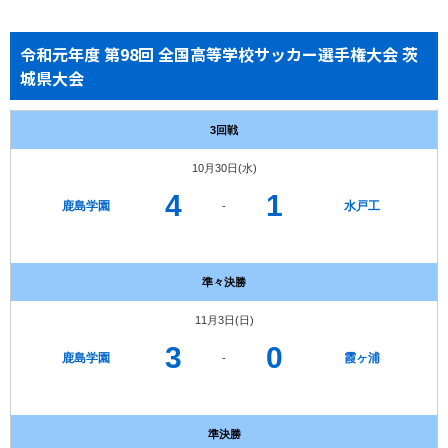
令和元年度 第98回 全国高等学校サッカー選手権大会 茨
城県大会
3回戦
10月30日(水)
4
1
鹿島学園
水戸工
-
準々決勝
11月3日(日)
3
0
鹿島学園
霞ヶ浦
-
準決勝