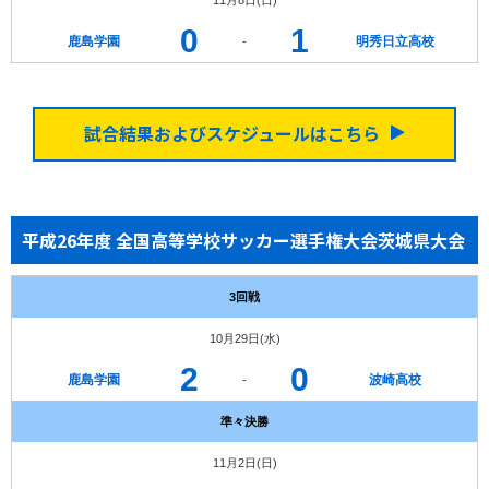
0
1
鹿島学園
明秀日立高校
-
試合結果およびスケジュールはこちら
平成26年度 全国高等学校サッカー選手権大会茨城県大会
3回戦
10月29日(水)
2
0
鹿島学園
波崎高校
-
準々決勝
11月2日(日)