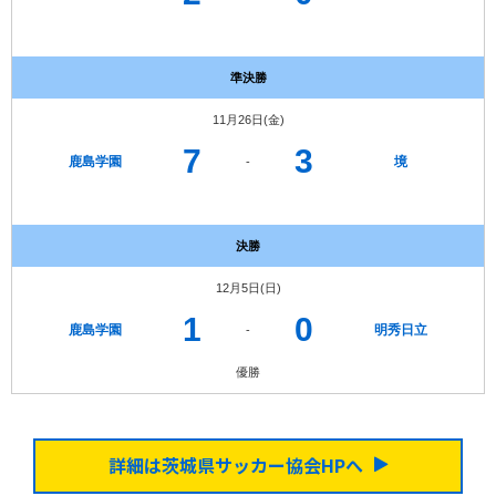
準決勝
11月26日(金)
7
3
鹿島学園
境
-
決勝
12月5日(日)
1
0
鹿島学園
明秀日立
-
優勝
詳細は茨城県サッカー協会HPへ