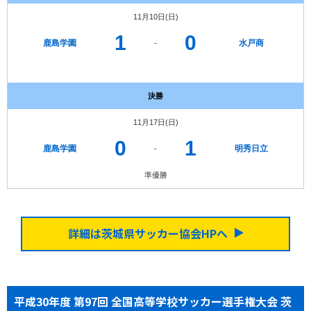
11月10日(日)
1
0
鹿島学園
水戸商
-
決勝
11月17日(日)
0
1
鹿島学園
明秀日立
-
準優勝
詳細は茨城県サッカー協会HPへ
平成30年度 第97回 全国高等学校サッカー選手権大会 茨