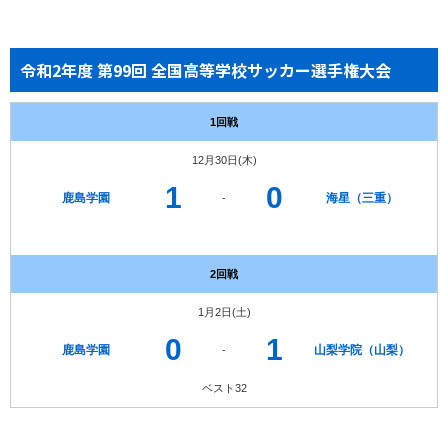
令和2年度 第99回 全国高等学校サッカー選手権大会
1回戦
12月30日(木)
1
0
鹿島学園
海星（三重）
-
2回戦
1月2日(土)
0
1
鹿島学園
山梨学院（山梨）
-
ベスト32