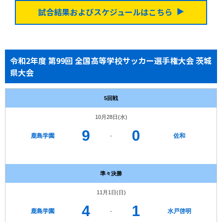
試合結果およびスケジュールはこちら
令和2年度 第99回 全国高等学校サッカー選手権大会 茨城
県大会
5回戦
10月28日(水)
9
0
鹿島学園
佐和
-
準々決勝
11月1日(日)
4
1
鹿島学園
水戸啓明
-