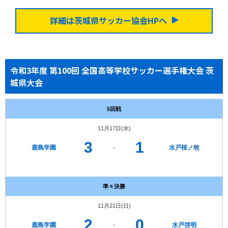
詳細は茨城県サッカー協会HPへ
令和3年度 第100回 全国高等学校サッカー選手権大会 茨
城県大会
5回戦
11月17日(水)
3
1
鹿島学園
水戸桜ノ牧
-
準々決勝
11月21日(日)
2
0
鹿島学園
水戸啓明
-