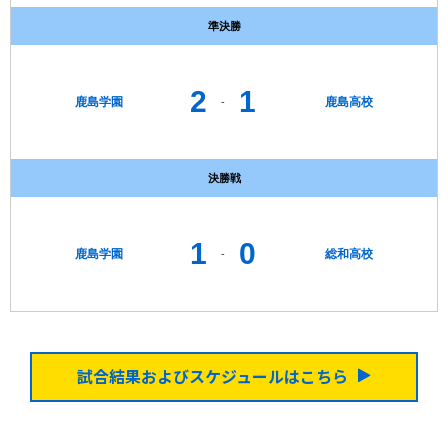
準決勝
2
1
鹿島学園
鹿島高校
-
決勝戦
1
0
鹿島学園
総和高校
-
試合結果およびスケジュールはこちら