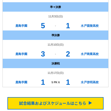
準々決勝
11月3日(日)
5
1
鹿島学園
水戸葵陵高校
-
準決勝
11月10日(日)
3
2
鹿島学園
水戸商業高校
-
決勝戦
11月17日(日)
1
1
鹿島学園
水戸啓明高校
5 PK 6
試合結果およびスケジュールはこちら