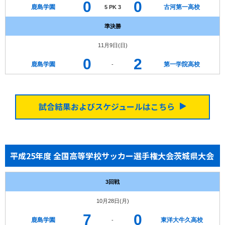
0
0
鹿島学園
古河第一高校
5 PK 3
準決勝
11月9日(日)
0
2
鹿島学園
第一学院高校
-
試合結果およびスケジュールはこちら
平成25年度 全国高等学校サッカー選手権大会茨城県大会
3回戦
10月28日(月)
7
0
鹿島学園
東洋大牛久高校
-