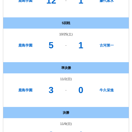
12
1
鹿島学園
藤代紫水
-
5回戦
10/25(土)
5
1
鹿島学園
古河第一
-
準決勝
11/2(日)
3
0
鹿島学園
牛久栄進
-
決勝
11/9(日)