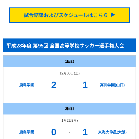
試合結果およびスケジュールはこちら
平成28年度 第95回 全国高等学校サッカー選手権大会
1回戦
12月30日(土)
2
1
鹿島学園
高川学園(山口)
-
2回戦
1月2日(月)
0
1
鹿島学園
東海大仰星(大阪)
-