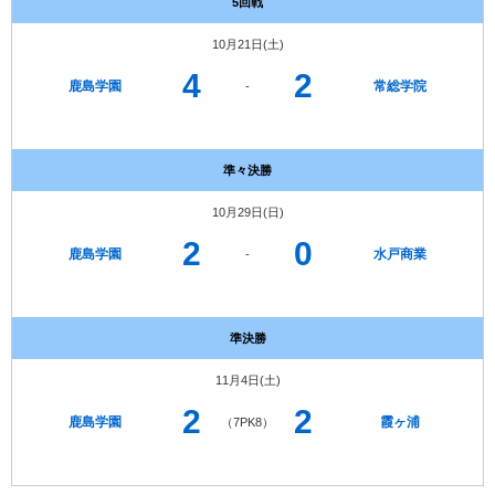
5回戦
10月21日(土)
4
2
鹿島学園
常総学院
-
準々決勝
10月29日(日)
2
0
鹿島学園
水戸商業
-
準決勝
11月4日(土)
2
2
鹿島学園
霞ヶ浦
（7PK8）