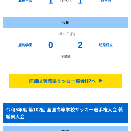
1
1
鹿島学園
霞ヶ浦
（5PK4）
決勝
11月10日(日)
0
2
鹿島学園
明秀日立
-
準優勝
詳細は茨城県サッカー協会HPへ
令和5年度 第102回 全国高等学校サッカー選手権大会 茨
城県大会