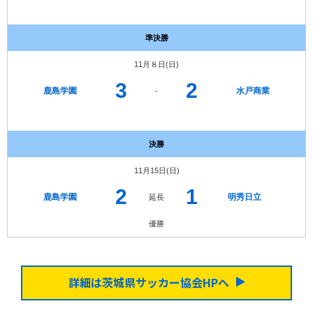
準決勝
11月８日(日)
3
2
鹿島学園
水戸商業
-
決勝
11月15日(日)
2
1
鹿島学園
明秀日立
延長
優勝
詳細は茨城県サッカー協会HPへ