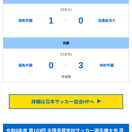
1/10(土)
1
0
鹿島学園
流通経済大
-
決勝
1/12(月)
0
3
鹿島学園
神村学園
-
準優勝
詳細は日本サッカー協会HPへ
令和6年度 第103回 全国高等学校サッカー選手権大会 茨