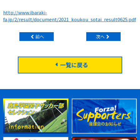
http://www.ibaraki-
fa.jp/2/result/document/2021_koukou_sotai_result0625.pdf
前へ
次へ
一覧に戻る