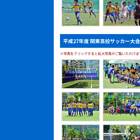
平成27年度 関東高校サッカー大会
※写真をクリックすると拡大写真がご覧いただけま