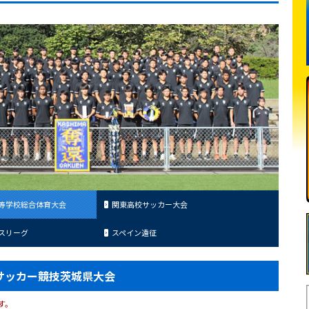
等学校総合体育大会
関東高校サッカー大会
スリーグ
スペイン遠征
サッカー競技茨城県大会
す。